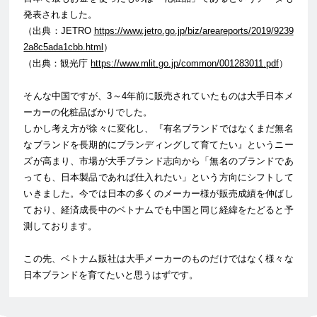
発表されました。
（出典：JETRO
https://www.jetro.go.jp/biz/areareports/2019/9239
2a8c5ada1cbb.html
）
（出典：観光庁
https://www.mlit.go.jp/common/001283011.pdf
）
そんな中国ですが、3～4年前に販売されていたものは大手日本メ
ーカーの化粧品ばかりでした。
しかし考え方が徐々に変化し、『有名ブランドではなくまだ無名
なブランドを長期的にブランディングして育てたい』というニー
ズが高まり、市場が大手ブランド志向から「無名のブランドであ
っても、日本製品であれば仕入れたい」という方向にシフトして
いきました。今では日本の多くのメーカー様が販売成績を伸ばし
ており、経済成長中のベトナムでも中国と同じ経緯をたどると予
測しております。
この先、ベトナム販社は大手メーカーのものだけではなく様々な
日本ブランドを育てたいと思うはずです。